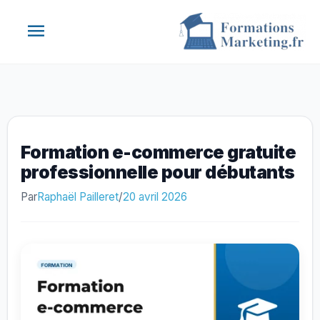
Aller
Menu
au
contenu
principal
Formation e-commerce gratuite
professionnelle pour débutants
Par
Raphaël Pailleret
/
20 avril 2026